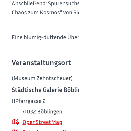
Anschließend: Spurensuche entlang der Seeufe
Chaos zum Kosmos“ von Siegfried Ulmer, begleite
Eine blumig-duftende Überraschung erwartet d
Veranstaltungsort
(Museum Zehntscheuer)
Städtische Galerie Böblingen
(Museum Zeh
Pfarrgasse 2
71032
Böblingen
OpenStreetMap