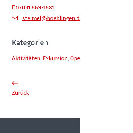
07031 669-1681
steimel@boeblingen.de
Kategorien
Aktivitäten
,
Exkursion
,
Open Air
,
Information
,
Vo
Zurück