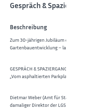
Gespräch & Spaziergang "Vom 
Beschreibung
Zum 30-jährigen Jubiläum der Landesgartenscha
Gartenbauentwicklung – laden wir zu einer bes
GESPRÄCH & SPAZIERGANG:
„Vom asphaltierten Parkplatz zum aufblühende
Dietmar Weber (Amt für Städtebau und Stadtent
damaliger Direktor der LGS GmbH)