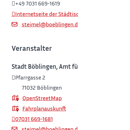
+49 7031 669-1619
Internetseite der Städtischen Galerie Böblinge
steimel@boeblingen.de
Veranstalter
Stadt Böblingen, Amt für Kultur / Städtisc
Pfarrgasse 2
71032
Böblingen
OpenStreetMap
Fahrplanauskunft
07031 669-1681
steimel@boeblingen.de