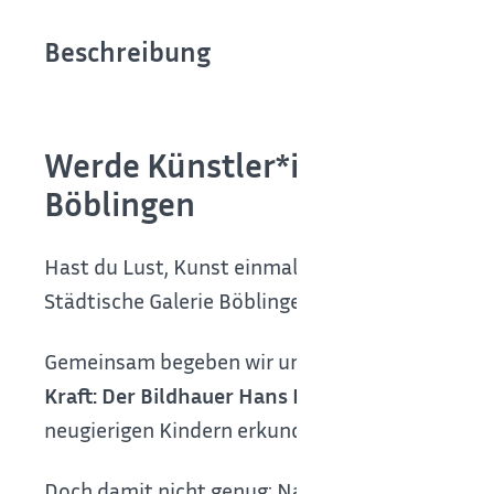
Beschreibung
Werde Künstler*in und Ausstel
Böblingen
Hast du Lust, Kunst einmal ganz anders zu ent
Städtische Galerie Böblingen!
Gemeinsam begeben wir uns auf eine spannende 
Kraft: Der Bildhauer Hans Dieter Bohnet“
. Dor
neugierigen Kindern erkundet zu werden.
Doch damit nicht genug: Nach dem Ausstellungsb